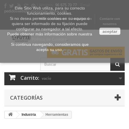
Llámanos:
96 675 70 77
· Email:
Este Sitio Web utiliza, para su correcto
pedidosweb@suministroscallosa.com
funcionamiento, cookies.
Si no desea permitir cookies en su equipo o
Mi lista de deseos
Iniciar sesión
Contacte con
quiera ser informado de su fijación puede
nosotros
configurar su navegador a tal efecto.
aceptar
Puede obtener más información sobre nuestra
Política de Cookies
.
Si continua navegando, consideramos que
acepta su uso.
Carrito:
vacío
CATEGORÍAS
Industria
Herramientas