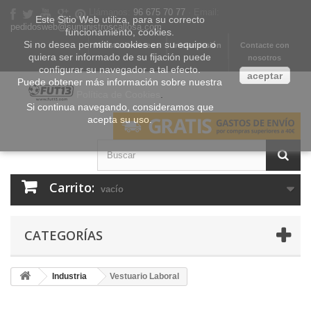
Llámanos:
96 675 70 77
· Email:
Este Sitio Web utiliza, para su correcto
pedidosweb@suministroscallosa.com
funcionamiento, cookies.
Si no desea permitir cookies en su equipo o
Mi lista de deseos
Iniciar sesión
Contacte con
quiera ser informado de su fijación puede
nosotros
configurar su navegador a tal efecto.
aceptar
Puede obtener más información sobre nuestra
Política de Cookies
.
Si continua navegando, consideramos que
acepta su uso.
Carrito:
vacío
CATEGORÍAS
Industria
Vestuario Laboral