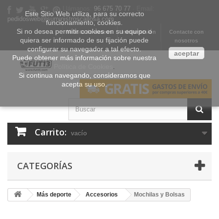
Llámanos:
96 675 70 77
· Email:
Este Sitio Web utiliza, para su correcto
pedidosweb@suministroscallosa.com
funcionamiento, cookies.
Si no desea permitir cookies en su equipo o
Mi lista de deseos
Iniciar sesión
Contacte con
quiera ser informado de su fijación puede
nosotros
configurar su navegador a tal efecto.
aceptar
Puede obtener más información sobre nuestra
Política de Cookies
.
Si continua navegando, consideramos que
acepta su uso.
Carrito:
vacío
CATEGORÍAS
Más deporte
Accesorios
Mochilas y Bolsas